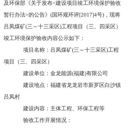
及环保部《关于发布
<
建设项目竣工环境保护验收
暂行办法
>
的公告》
(
国环规环评
[2017]4
号
)
，现将
吕凤煤矿
(
三～十三采区
)
工程项目（三、四采区）
竣工环境保护验收内容公示如下：
项目名称：
吕凤煤矿
(
三～十三采区
)
工程
项目（三、四采区）
建设单位：
金龙能源
(
福建
)
有限公司
建设地点
：福建省龙龙岩市新罗区白沙镇
吕凤村
建设内容：主体工程、环保工程等
验收工作开展情况：