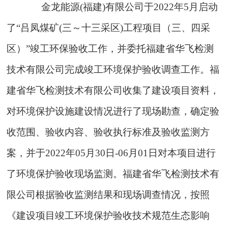
金龙能源
(
福建
)
有限公司
于
202
2
年
5
月启动
了
“
吕凤煤矿
(
三～十三采区
)
工程项目（三、四采
区）
”
竣工环保验收工作，并委托福建省华飞检测
技术有限公司完成竣工环境保护验收
调查
工作。福
建省华飞检测技术有限公司收集了建设项目资料，
对环境保护设施建设情况进行了现场勘查，确定验
收范围、验收内容、验收执行标准及验收监测方
案，并于
20
2
2
年
05
月
30
日
-06
月
01
日
对本项目进行
了环境保护验收现场监测。
福建省华飞检测技术有
限公司
根据验收监测结果
和现场调查情况
，按
照
《建设项目竣工环境保护验收技术规范生态影响