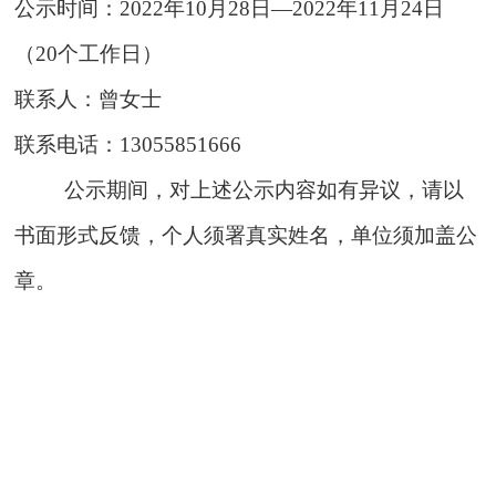
公示时间：
20
22
年
10
月
28
日
—202
2
年
11
月
24
日
（
20
个工作日）
联系人：
曾女士
联系电话：
13055851666
公示期间，对上述公示内容如有异议，请以
书面形式反馈，个人须署真实姓名，单位须加盖公
章。